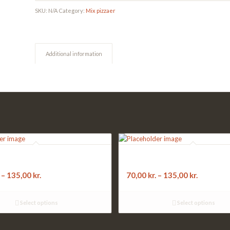
SKU:
N/A
Category:
Mix pizzaer
Additional information
LOVSTRØD:
14. MEDIA:
hampignon, ærter, majs, grøn peber
ananas, pepperoni
–
135,00
kr.
70,00
kr.
–
135,00
kr.
Select options
Select options