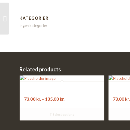
17. TORINO:
KATEGORIER
kødstrimler, champignon, løg
Ingen kategorier
Related products
24. 4 ÅRSTIDER:
24b. 4 B
kødsauce, skinke, kødstrimler, rejer
kylling, c
73,00
kr.
–
135,00
kr.
73,00
kr.
Select options