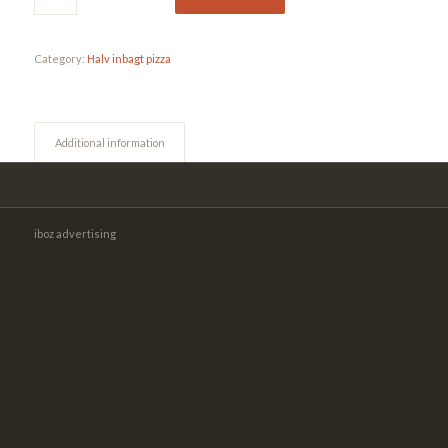
Category:
Halv inbagt pizza
Additional information
iboz advertising