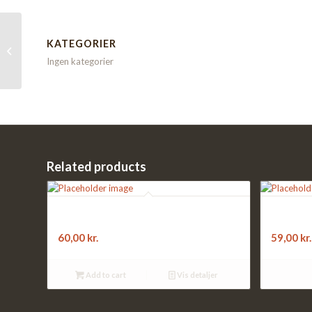
F13. SHAWARMA RET:
KATEGORIER
med salat, pommes frites,
Ingen kategorier
bernaisesauce og dåse-sodavand
Related products
F17. SPAGHETTI:
F10. Pizza
med kødsauce med salat, brød
Vælg mell
60,00
kr.
59,00
kr.
Add to cart
Vis detaljer