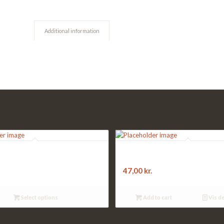
Additional information
:
F0. Pizza:
em:
med pepperoni
47,00
kr.
Select options
Add to cart
Vis de