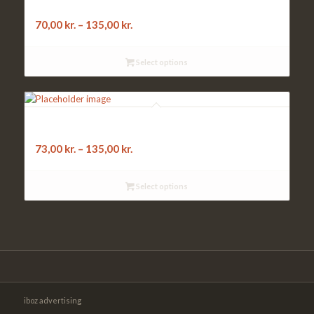
ananas, pepperoni
70,00
kr.
–
135,00
kr.
Select options
18. ROMA:
kødsauce, løg
73,00
kr.
–
135,00
kr.
Select options
iboz advertising