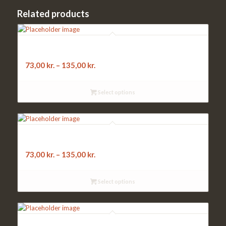
Related products
24. 4 ÅRSTIDER:
kødsauce, skinke, kødstrimler, rejer
73,00
kr.
–
135,00
kr.
Select options
24b. 4 BLOVSTRØD:
kylling, champignon, ærter, majs, grøn peber
73,00
kr.
–
135,00
kr.
Select options
14. MEDIA: