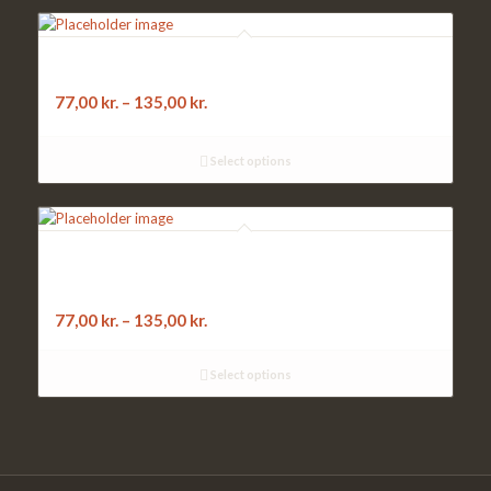
302. DIAVOLA:
gedeost, spinat, friske tomater
77,00
kr.
–
135,00
kr.
Select options
46. GENOVA:
kylling, bacon og rucola salat, pesto og mozzarella
77,00
kr.
–
135,00
kr.
Select options