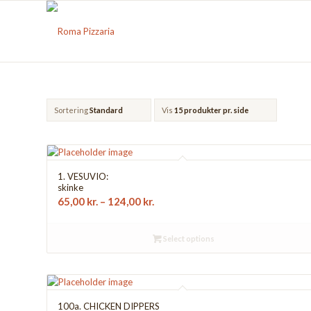
Sortering
Standard
Vis
15 produkter pr. side
1. VESUVIO:
skinke
65,00
kr.
–
124,00
kr.
Select options
100a. CHICKEN DIPPERS