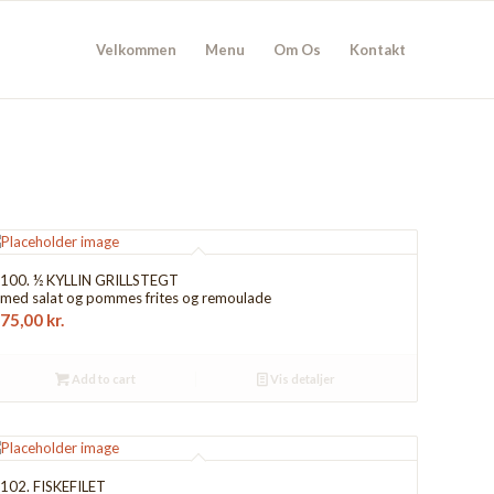
Velkommen
Menu
Om Os
Kontakt
100. ½ KYLLIN GRILLSTEGT
med salat og pommes frites og remoulade
75,00
kr.
Add to cart
Vis detaljer
102. FISKEFILET