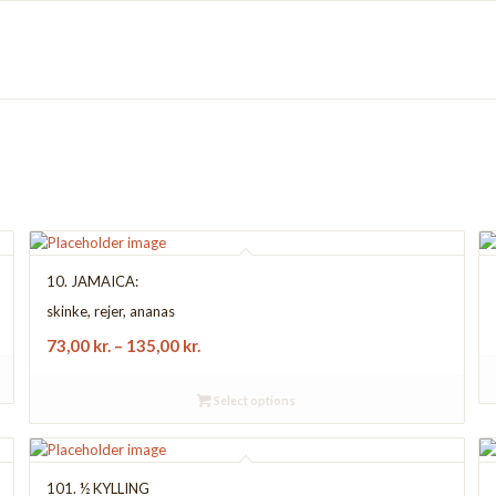
10. JAMAICA:
skinke, rejer, ananas
73,00
kr.
–
135,00
kr.
Select options
101. ½ KYLLING