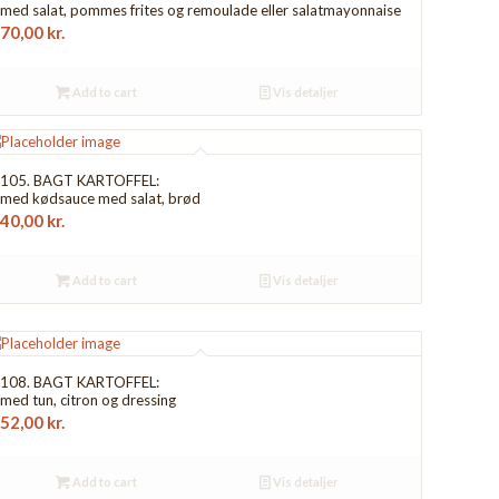
med salat, pommes frites og remoulade eller salatmayonnaise
70,00
kr.
Add to cart
Vis detaljer
105. BAGT KARTOFFEL:
med kødsauce med salat, brød
40,00
kr.
Add to cart
Vis detaljer
108. BAGT KARTOFFEL:
med tun, citron og dressing
52,00
kr.
Add to cart
Vis detaljer