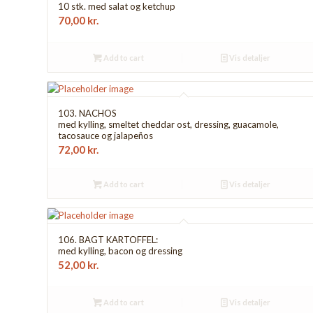
10 stk. med salat og ketchup
70,00
kr.
Add to cart
Vis detaljer
103. NACHOS
med kylling, smeltet cheddar ost, dressing, guacamole,
tacosauce og jalapeños
72,00
kr.
Add to cart
Vis detaljer
106. BAGT KARTOFFEL:
med kylling, bacon og dressing
52,00
kr.
Add to cart
Vis detaljer