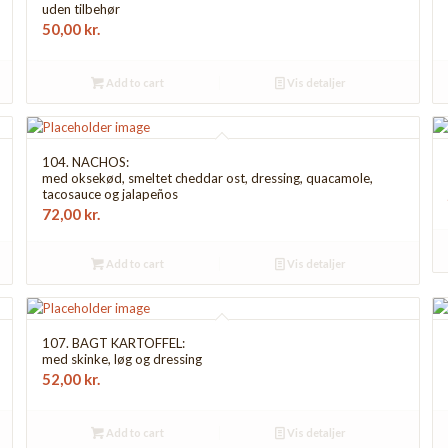
uden tilbehør
50,00
kr.
Add to cart
Vis detaljer
104. NACHOS:
med oksekød, smeltet cheddar ost, dressing, quacamole,
tacosauce og jalapeños
72,00
kr.
Add to cart
Vis detaljer
107. BAGT KARTOFFEL:
med skinke, løg og dressing
52,00
kr.
Add to cart
Vis detaljer