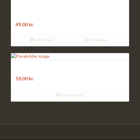
F8. Pizza:
skinke – indbagt
49,00
kr.
Add to cart
Vis detaljer
F14. PIZZA SANDWICH:
med ost – Vælg mellem
50,00
kr.
Select options