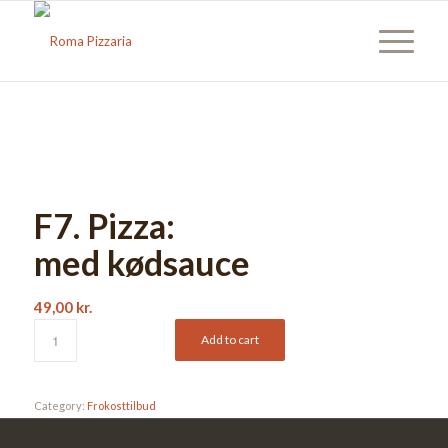
F7. Pizza:
med kødsauce
49,00
kr.
Add to cart
Category:
Frokosttilbud