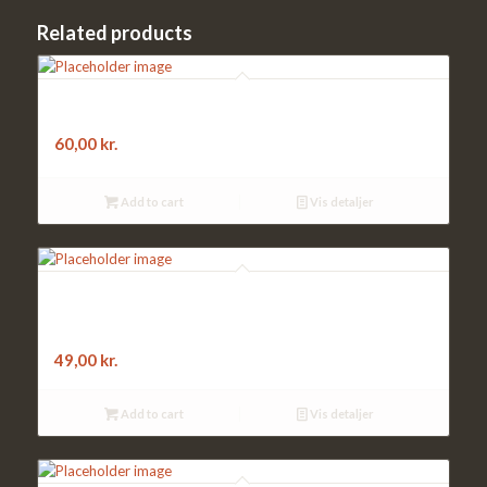
Related products
F17. SPAGHETTI:
med kødsauce med salat, brød
60,00
kr.
Add to cart
Vis detaljer
F4. Pizza:
med pepperoni, bacon
49,00
kr.
Add to cart
Vis detaljer